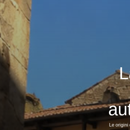
L
au
Le origini