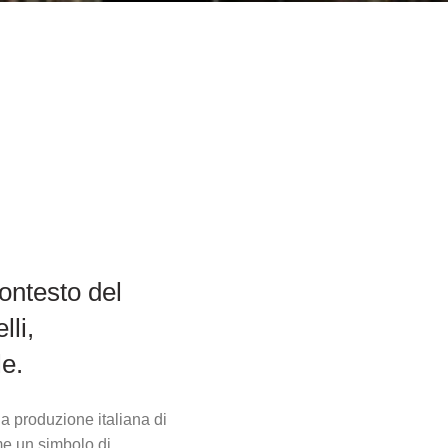
contesto del
lli,
le.
 la produzione italiana di
me un simbolo di