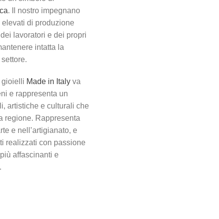
ica
. Il nostro impegnano
 elevati di produzione
i dei lavoratori e dei propri
antenere intatta la
settore.
 gioielli
Made in Italy
va
eni e rappresenta un
i, artistiche e culturali che
sta regione. Rappresenta
rte e nell’artigianato, e
ti realizzati con passione
più affascinanti e
.