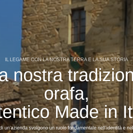
IL LEGAME CON LA NOSTRA TERRA E LA SUA STORIA
a nostra tradizio
orafa,
tentico Made in It
 di un'azienda svolgono un ruolo fondamentale nell'identità e n