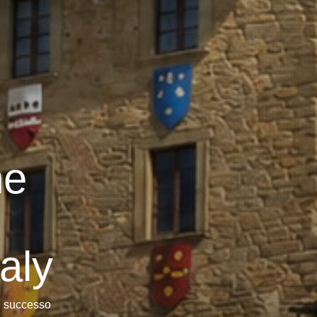
ne
aly
el successo