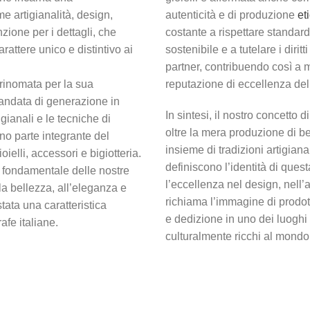
e artigianalità, design,
autenticità e di produzione
et
nzione per i dettagli, che
costante a rispettare standard
attere unico e distintivo ai
sostenibile e a tutelare i diritt
partner, contribuendo così a m
è rinomata per la sua
reputazione di eccellenza del 
mandata di generazione in
In sintesi, il nostro concetto di
igianali e le tecniche di
oltre la mera produzione di b
no parte integrante del
insieme di tradizioni artigianal
ielli, accessori e bigiotteria.
definiscono l’identità di que
ro fondamentale delle nostre
l’eccellenza nel design, nell’a
lla bellezza, all’eleganza e
richiama l’immagine di prodot
tata una caratteristica
e dedizione in uno dei luoghi 
rafe italiane.
culturalmente ricchi al mondo