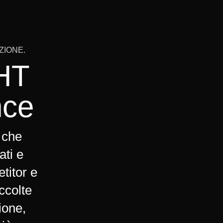
ZIONE.
HT
nce
 che
ati e
titor e
ccolte
ione,