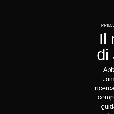
PRIMA
I
di
Abb
comb
ricerc
compo
guid