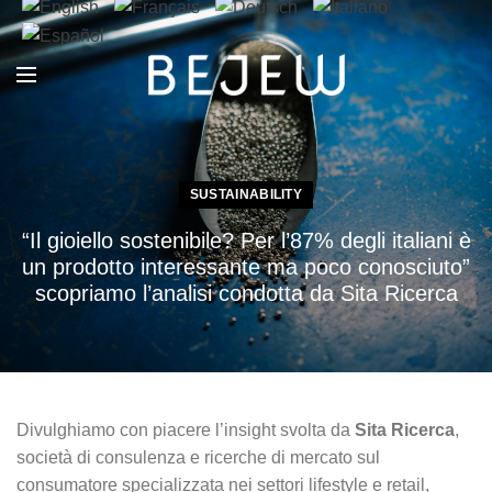
SUSTAINABILITY
“Il gioiello sostenibile? Per l’87% degli italiani è
un prodotto interessante ma poco conosciuto”
scopriamo l’analisi condotta da Sita Ricerca
Divulghiamo con piacere l’insight svolta da
Sita Ricerca
,
società di consulenza e ricerche di mercato sul
consumatore specializzata nei settori lifestyle e retail,