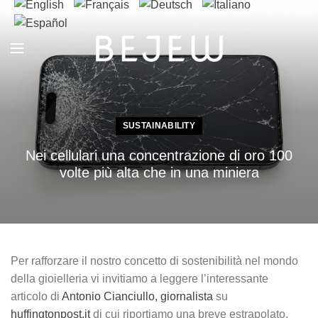
SUSTAINABILITY
Nei cellulari una concentrazione di oro 100
volte più alta che in una miniera
Per rafforzare il nostro concetto di sostenibilità nel mondo
della gioielleria vi invitiamo a leggere l’interessante
articolo di
Antonio Cianciullo, giornalista
su
huffingtonpost.it
di cui riportiamo una breve estrapolato.